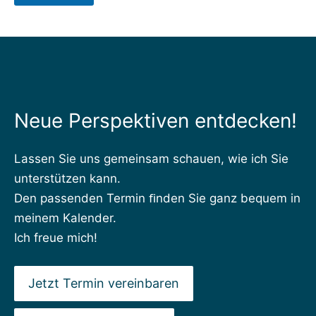
T
h
e
m
a
T
h
e
Neue Perspektiven entdecken!
m
a
Lassen Sie uns gemeinsam schauen, wie ich Sie
unterstützen kann.
Den passenden Termin ﬁnden Sie ganz bequem in
meinem Kalender.
Ich freue mich!
Jetzt Termin vereinbaren