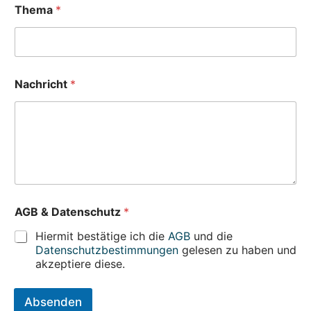
Thema
*
Nachricht
*
N
AGB & Datenschutz
*
a
c
Hiermit bestätige ich die
AGB
und die
h
Datenschutzbestimmungen
gelesen zu haben und
r
akzeptiere diese.
i
c
h
Absenden
t